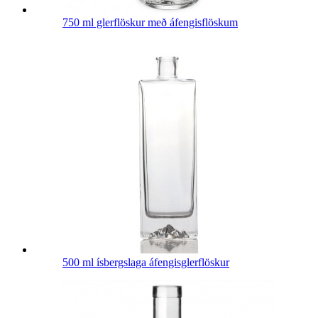
750 ml glerflöskur með áfengisflöskum
500 ml ísbergslaga áfengisglerflöskur