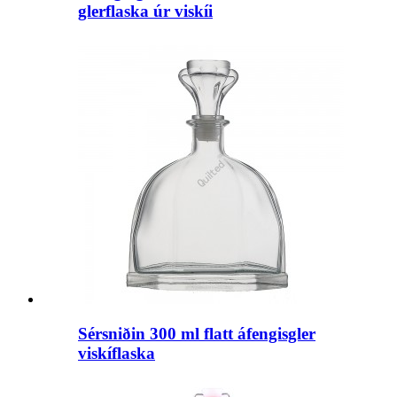
glerflaska úr viskíi
Sérsniðin 300 ml flatt áfengisgler
viskíflaska