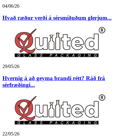
04/06/26
Hvað ræður verði á sérsmíðuðum glerjum...
29/05/26
Hvernig á að geyma brandí rétt? Ráð frá
sérfræðingi...
22/05/26