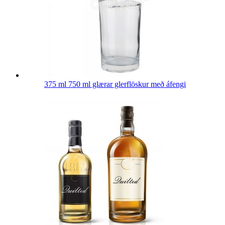
375 ml 750 ml glærar glerflöskur með áfengi