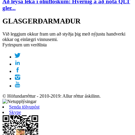
Að leysa leka í olíuflöskum: Hvernig á að nota QLT
gler...
GLASGERÐARMAÐUR
Við leggjum okkur fram um að styðja þig með nýjustu handverki
okkar og einlægri vinnusemi.
Fyrirspurn um verðlista
© Höfundarréttur - 2010-2019: Allur réttur áskilinn.
Senda tölvupóst
Skype