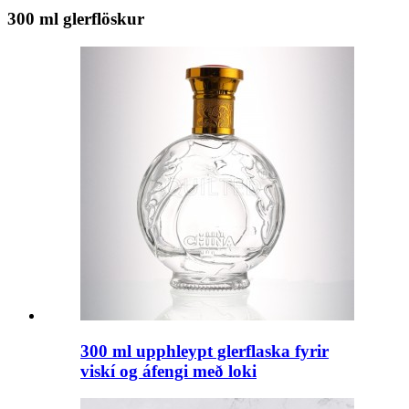
300 ml glerflöskur
300 ml upphleypt glerflaska fyrir
viskí og áfengi með loki