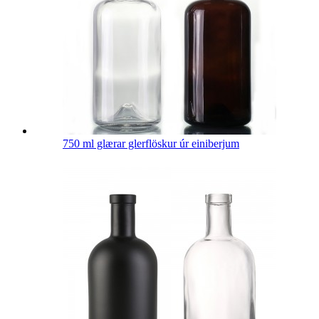
750 ml glærar glerflöskur úr einiberjum