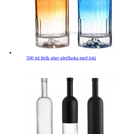
500 ml litrík glær glerflaska með loki