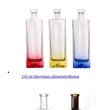
250 ml ísbergslaga áfengisglerflöskur