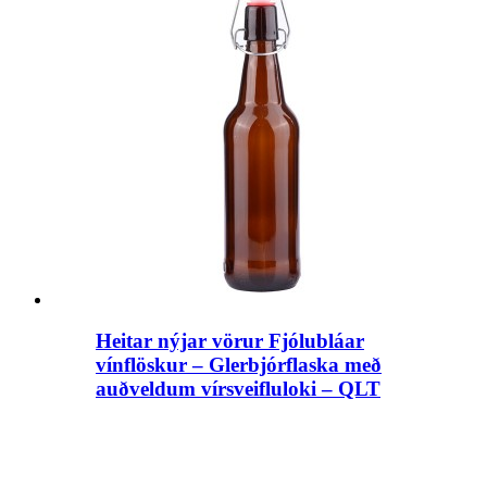
Heitar nýjar vörur Fjólubláar
vínflöskur – Glerbjórflaska með
auðveldum vírsveifluloki – QLT