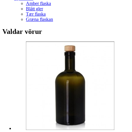
Amber flaska
Blátt gler
Tær flaska
Græna flaskan
Valdar vörur