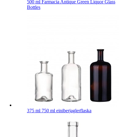
500 ml Farmacia Antique Green Liquor Glass
Bottles
375 ml 750 ml einiberjaglerflaska