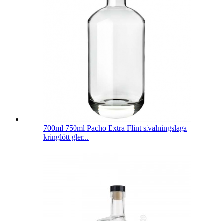
700ml 750ml Pacho Extra Flint sívalningslaga
kringlótt gler...