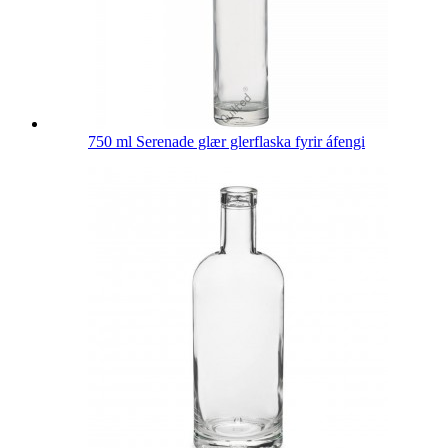
750 ml Serenade glær glerflaska fyrir áfengi