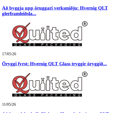
Að byggja upp öruggari verksmiðju: Hvernig QLT
glerframleiðsla...
17/05/26
Öryggi fyrst: Hvernig QLT Glass tryggir öryggið...
11/05/26