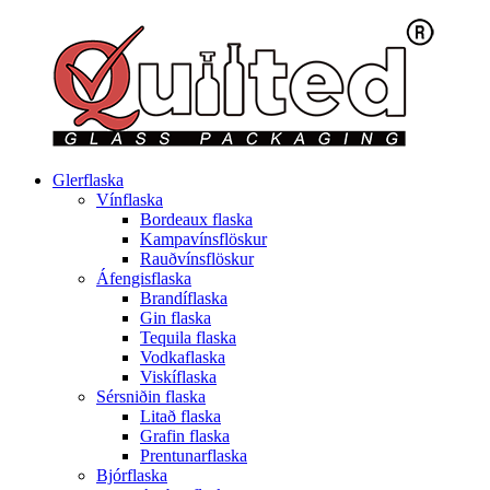
Glerflaska
Vínflaska
Bordeaux flaska
Kampavínsflöskur
Rauðvínsflöskur
Áfengisflaska
Brandíflaska
Gin flaska
Tequila flaska
Vodkaflaska
Viskíflaska
Sérsniðin flaska
Litað flaska
Grafin flaska
Prentunarflaska
Bjórflaska