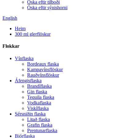
Óska eftir tilboði
Óska eftir sýnishorni
English
Heim
300 ml glerflöskur
Flokkar
Vínflaska
Bordeaux flaska
Kampavínsflöskur
Rauðvínsflöskur
Áfengisflaska
Brandíflaska
Gin flaska
Tequila flaska
Vodkaflaska
Viskíflaska
Sérsniðin flaska
Litað flaska
Grafin flaska
Prentunarflaska
Bjórflaska