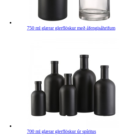
750 ml glærar glerflöskur með áfengisáhrifum
700 ml glærar glerflöskur úr spíritus