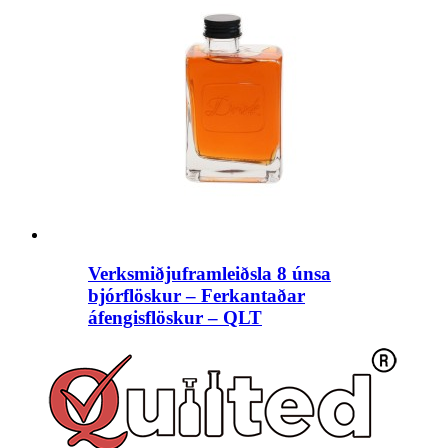
Verksmiðjuframleiðsla 8 únsa
bjórflöskur – Ferkantaðar
áfengisflöskur – QLT