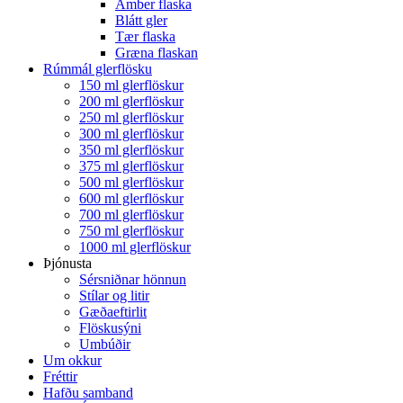
Amber flaska
Blátt gler
Tær flaska
Græna flaskan
Rúmmál glerflösku
150 ml glerflöskur
200 ml glerflöskur
250 ml glerflöskur
300 ml glerflöskur
350 ml glerflöskur
375 ml glerflöskur
500 ml glerflöskur
600 ml glerflöskur
700 ml glerflöskur
750 ml glerflöskur
1000 ml glerflöskur
Þjónusta
Sérsniðnar hönnun
Stílar og litir
Gæðaeftirlit
Flöskusýni
Umbúðir
Um okkur
Fréttir
Hafðu samband