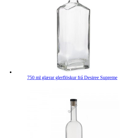
750 ml glærar glerflöskur frá Desiree Supreme