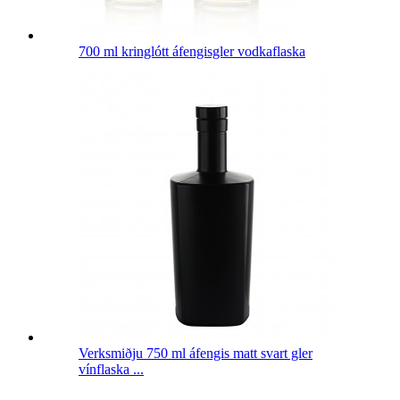
700 ml kringlótt áfengisgler vodkaflaska
Verksmiðju 750 ml áfengis matt svart gler
vínflaska ...