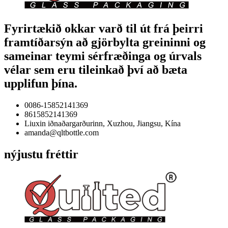
Fyrirtækið okkar varð til út frá þeirri
framtíðarsýn að gjörbylta greininni og
sameinar teymi sérfræðinga og úrvals
vélar sem eru tileinkað því að bæta
upplifun þína.
0086-15852141369
8615852141369
Liuxin iðnaðargarðurinn, Xuzhou, Jiangsu, Kína
amanda@qltbottle.com
nýjustu fréttir