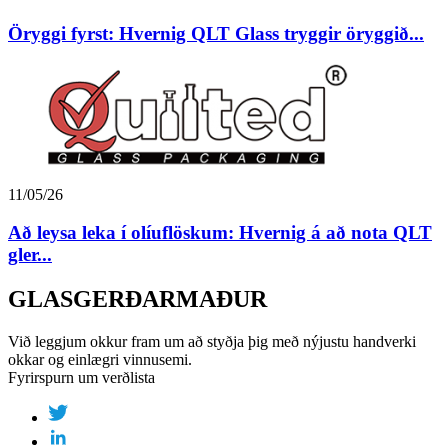
Öryggi fyrst: Hvernig QLT Glass tryggir öryggið...
11/05/26
Að leysa leka í olíuflöskum: Hvernig á að nota QLT
gler...
GLASGERÐARMAÐUR
Við leggjum okkur fram um að styðja þig með nýjustu handverki
okkar og einlægri vinnusemi.
Fyrirspurn um verðlista