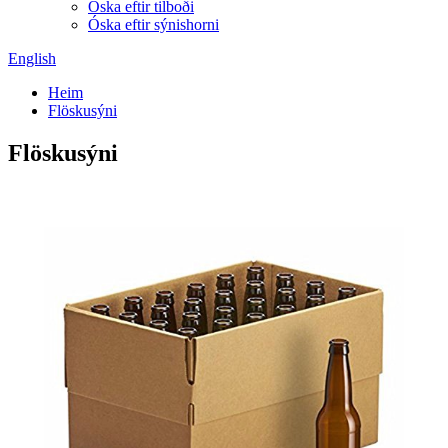
Óska eftir tilboði
Óska eftir sýnishorni
English
Heim
Flöskusýni
Flöskusýni