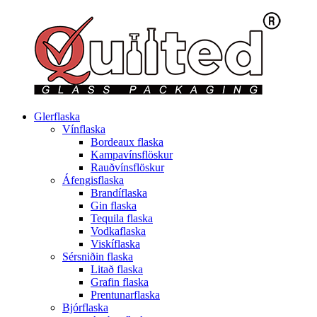
Glerflaska
Vínflaska
Bordeaux flaska
Kampavínsflöskur
Rauðvínsflöskur
Áfengisflaska
Brandíflaska
Gin flaska
Tequila flaska
Vodkaflaska
Viskíflaska
Sérsniðin flaska
Litað flaska
Grafin flaska
Prentunarflaska
Bjórflaska