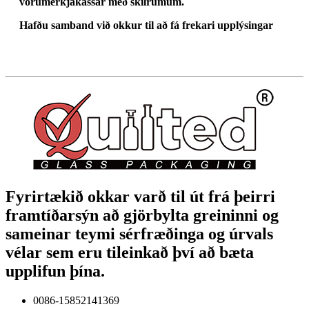
vörumerkjakassar með skilrúmum.
Hafðu samband við okkur til að fá frekari upplýsingar
Fyrirtækið okkar varð til út frá þeirri
framtíðarsýn að gjörbylta greininni og
sameinar teymi sérfræðinga og úrvals
vélar sem eru tileinkað því að bæta
upplifun þína.
0086-15852141369