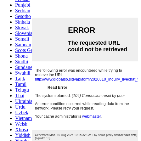
Punjabi
Serbian
Sesotho
Sinhala
Slovak
Slovenian
Somali
Samoan
Scots Gaelic
Shona
Sindhi
Sundanese
Swahili
Tajik
Tamil
Telugu
Thai
Ukrainian
Urdu
Uzbek
Vietnamese
Welsh
Xhosa
Yiddish
Yoruba