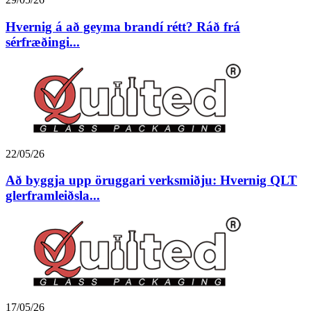
Hvernig á að geyma brandí rétt? Ráð frá
sérfræðingi...
22/05/26
Að byggja upp öruggari verksmiðju: Hvernig QLT
glerframleiðsla...
17/05/26