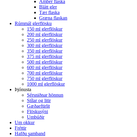
Amber flaska
Blátt gler
Tær flaska
Græna flaskan
Rúmmál glerflösku
150 ml glerflöskur
200 ml glerflöskur
250 ml glerflöskur
300 ml glerflöskur
350 ml glerflöskur
375 ml glerflöskur
500 ml glerflöskur
600 ml glerflöskur
700 ml glerflöskur
750 ml glerflöskur
1000 ml glerflöskur
Þjónusta
Sérsniðnar hönnun
Stílar og litir
Gæðaeftirlit
Flöskusýni
Umbúðir
Um okkur
Fréttir
Hafðu samband