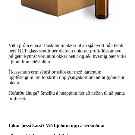
Viltu prófa eina af flöskunum okkar til að sjá hvort hún henti
þér? QLT glass sendir þér gjarnan nokkrar prufuflöskur svo
þú getir kynnst vörunum okkar betur og séð hvernig þær virka
í þinni framleiðslulínu.
Í kassanum eru: sýnishornsflöskur með ítarlegum
upplýsingum um forskrift, upplýsingakort um aðrar þjónustur
okkar.
Hefurðu áhuga? Smelltu á hnappinn hér að neðan til að panta
prufusett.
Líkar þessi kassi? Við bjóðum upp á sérsniðnar