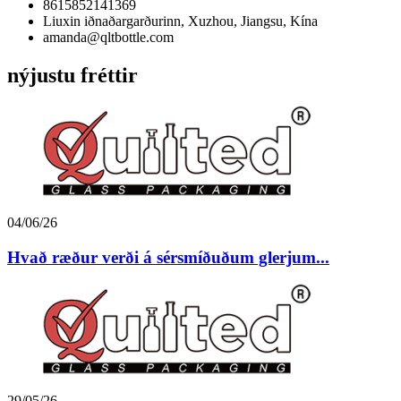
8615852141369
Liuxin iðnaðargarðurinn, Xuzhou, Jiangsu, Kína
amanda@qltbottle.com
nýjustu fréttir
04/06/26
Hvað ræður verði á sérsmíðuðum glerjum...
29/05/26