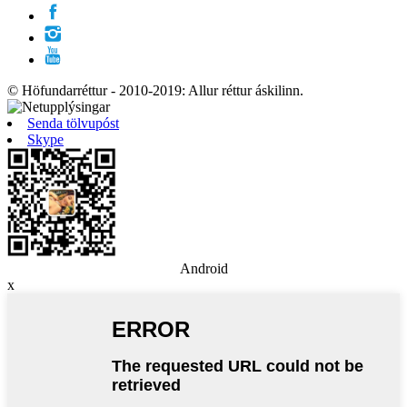
© Höfundarréttur - 2010-2019: Allur réttur áskilinn.
Senda tölvupóst
Skype
Android
x