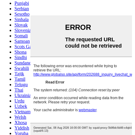
Punjabi
Serbian
Sesotho
Sinhala
Slovak
Slovenian
Somali
Samoan
Scots Gaelic
Shona
Sindhi
Sundanese
Swahili
Tajik
Tamil
Telugu
Thai
Ukrainian
Urdu
Uzbek
Vietnamese
Welsh
Xhosa
Yiddish
Yoruba