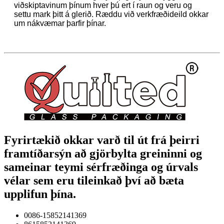
viðskiptavinum þínum hver þú ert í raun og veru og
settu mark þitt á glerið. Ræddu við verkfræðideild okkar
um nákvæmar þarfir þínar.
Fyrirtækið okkar varð til út frá þeirri
framtíðarsýn að gjörbylta greininni og
sameinar teymi sérfræðinga og úrvals
vélar sem eru tileinkað því að bæta
upplifun þína.
0086-15852141369