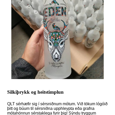
Silkiþrykk og heitstimplun
QLT sérhæfir sig í sérsniðnum mótum. Við tökum lógóið
þitt og búum til sérsniðna upphleypta eða grafna
mótahönnun sérstaklega fyrir þig! Sýndu tryggum