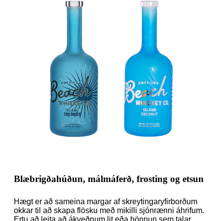
Blæbrigðahúðun, málmáferð, frosting og etsun
Hægt er að sameina margar af skreytingaryfirborðum
okkar til að skapa flösku með mikilli sjónrænni áhrifum.
Ertu að leita að ákveðnum lit eða hönnun sem talar