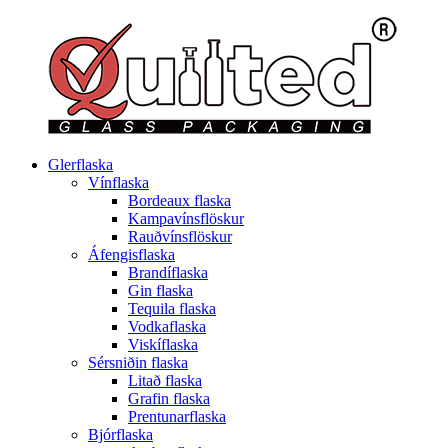
Glerflaska
Vínflaska
Bordeaux flaska
Kampavínsflöskur
Rauðvínsflöskur
Áfengisflaska
Brandíflaska
Gin flaska
Tequila flaska
Vodkaflaska
Viskíflaska
Sérsniðin flaska
Litað flaska
Grafin flaska
Prentunarflaska
Bjórflaska