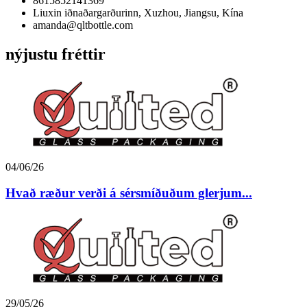
8615852141369
Liuxin iðnaðargarðurinn, Xuzhou, Jiangsu, Kína
amanda@qltbottle.com
nýjustu fréttir
04/06/26
Hvað ræður verði á sérsmíðuðum glerjum...
29/05/26