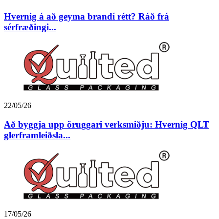
Hvernig á að geyma brandí rétt? Ráð frá
sérfræðingi...
22/05/26
Að byggja upp öruggari verksmiðju: Hvernig QLT
glerframleiðsla...
17/05/26