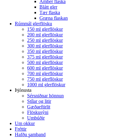
Amber flaska
Blátt gler
Tær flaska
Græna flaskan
Rúmmál glerflösku
150 ml glerflöskur
200 ml glerflöskur
250 ml glerflöskur
300 ml glerflöskur
350 ml glerflöskur
375 ml glerflöskur
500 ml glerflöskur
600 ml glerflöskur
700 ml glerflöskur
750 ml glerflöskur
1000 ml glerflöskur
Þjónusta
Sérsniðnar hönnun
Stílar og litir
Gæðaeftirlit
Flöskusýni
Umbúðir
Um okkur
Fréttir
Hafðu samband