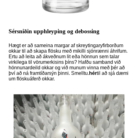
Sérsniðin upphleyping og debossing
Hægt er að sameina margar af skreytingaryfirborðum
okkar til að skapa flösku með mikilli sjónrænni áhrifum.
Ertu að leita að ákveðnum lit eða hönnun sem talar
virkilega til vörumerkisins þíns? Hafðu samband við
hönnunardeild okkar og við munum vinna með þér að
því að ná framtíðarsýn þinni. Smelltu.
hér
til að sjá dæmi
um flöskuáferð okkar.