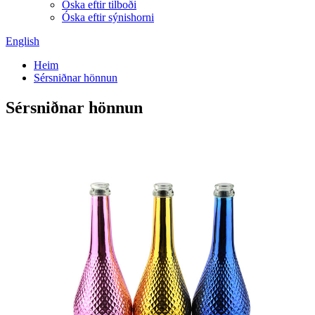
Óska eftir tilboði
Óska eftir sýnishorni
English
Heim
Sérsniðnar hönnun
Sérsniðnar hönnun