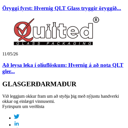
Öryggi fyrst: Hvernig QLT Glass tryggir öryggið...
11/05/26
Að leysa leka í olíuflöskum: Hvernig á að nota QLT
gler...
GLASGERÐARMAÐUR
Við leggjum okkur fram um að styðja þig með nýjustu handverki
okkar og einlægri vinnusemi.
Fyrirspurn um verðlista