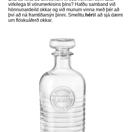
virkilega til vörumerkisins þíns? Hafðu samband við
hönnunardeild okkar og við munum vinna með þér að
því að ná framtíðarsýn þinni. Smelltu.
hér
til að sjá dæmi
um flöskuáferð okkar.