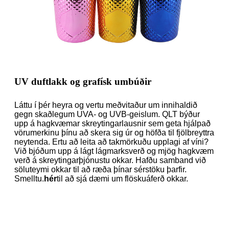
UV duftlakk og grafísk umbúðir
Láttu í þér heyra og vertu meðvitaður um innihaldið
gegn skaðlegum UVA- og UVB-geislum. QLT býður
upp á hagkvæmar skreytingarlausnir sem geta hjálpað
vörumerkinu þínu að skera sig úr og höfða til fjölbreyttra
neytenda. Ertu að leita að takmörkuðu upplagi af víni?
Við bjóðum upp á lágt lágmarksverð og mjög hagkvæm
verð á skreytingarþjónustu okkar. Hafðu samband við
söluteymi okkar til að ræða þínar sérstöku þarfir.
Smelltu.
hér
til að sjá dæmi um flöskuáferð okkar.