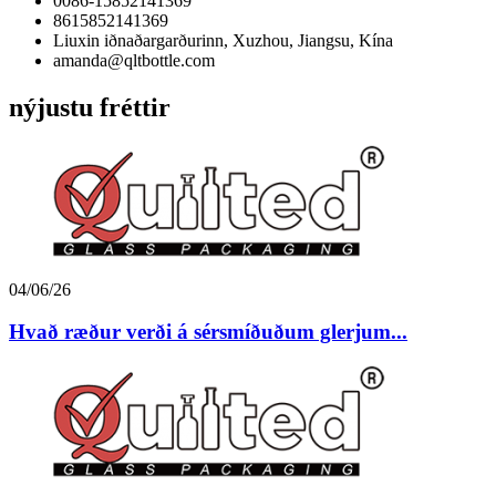
0086-15852141369
8615852141369
Liuxin iðnaðargarðurinn, Xuzhou, Jiangsu, Kína
amanda@qltbottle.com
nýjustu fréttir
04/06/26
Hvað ræður verði á sérsmíðuðum glerjum...