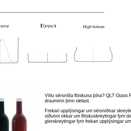
Viltu sérsníða flöskuna þína? QLT Glass 
drauminn þinn rætast.
Frekari upplýsingar um sérsniðnar skreyti
síðunni okkar um flöskuskreytingar fyrir 
glerskreytingar fyrir frekari upplýsingar u