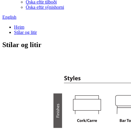
Óska eftir tilboði
Óska eftir sýnishorni
English
Heim
Stílar og litir
Stílar og litir