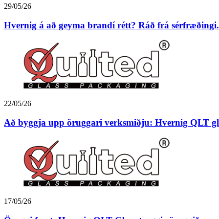
29/05/26
Hvernig á að geyma brandí rétt? Ráð frá sérfræðingi.
22/05/26
Að byggja upp öruggari verksmiðju: Hvernig QLT gle
17/05/26