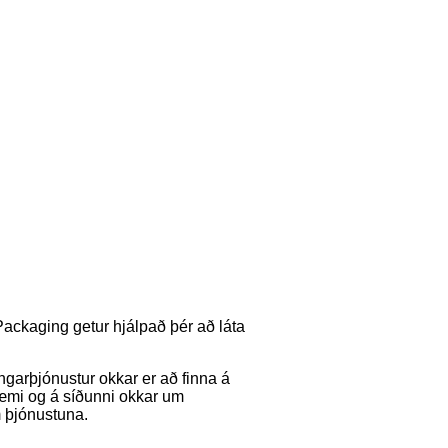
Packaging getur hjálpað þér að láta
ngarþjónustur okkar er að finna á
dæmi og á síðunni okkar um
m þjónustuna.