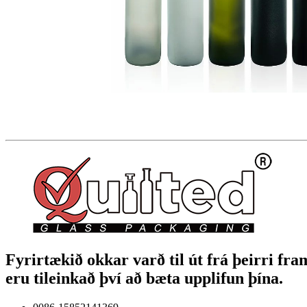
Fyrirtækið okkar varð til út frá þeirri fr
eru tileinkað því að bæta upplifun þína.