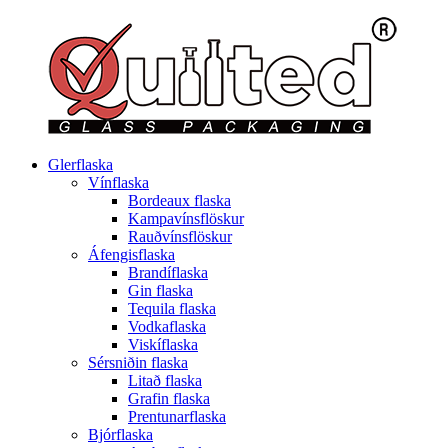
Glerflaska
Vínflaska
Bordeaux flaska
Kampavínsflöskur
Rauðvínsflöskur
Áfengisflaska
Brandíflaska
Gin flaska
Tequila flaska
Vodkaflaska
Viskíflaska
Sérsniðin flaska
Litað flaska
Grafin flaska
Prentunarflaska
Bjórflaska