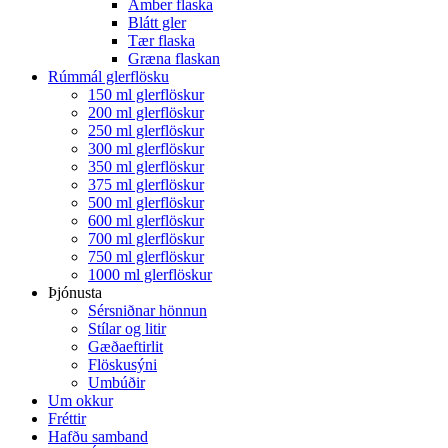
Amber flaska
Blátt gler
Tær flaska
Græna flaskan
Rúmmál glerflösku
150 ml glerflöskur
200 ml glerflöskur
250 ml glerflöskur
300 ml glerflöskur
350 ml glerflöskur
375 ml glerflöskur
500 ml glerflöskur
600 ml glerflöskur
700 ml glerflöskur
750 ml glerflöskur
1000 ml glerflöskur
Þjónusta
Sérsniðnar hönnun
Stílar og litir
Gæðaeftirlit
Flöskusýni
Umbúðir
Um okkur
Fréttir
Hafðu samband