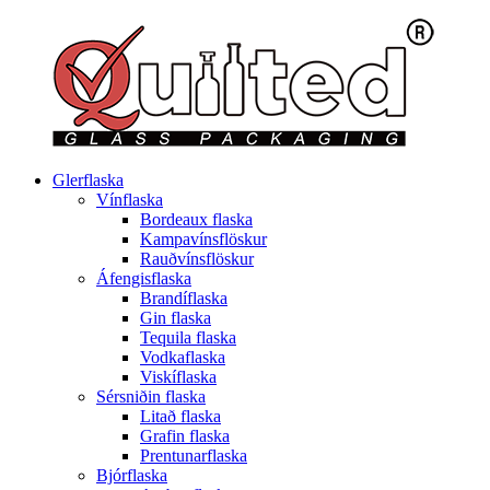
Glerflaska
Vínflaska
Bordeaux flaska
Kampavínsflöskur
Rauðvínsflöskur
Áfengisflaska
Brandíflaska
Gin flaska
Tequila flaska
Vodkaflaska
Viskíflaska
Sérsniðin flaska
Litað flaska
Grafin flaska
Prentunarflaska
Bjórflaska