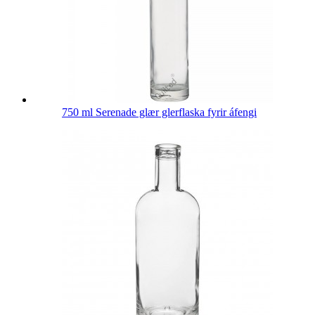
750 ml Serenade glær glerflaska fyrir áfengi