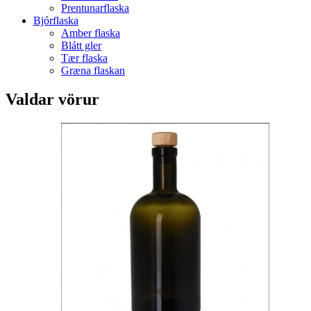
Prentunarflaska
Bjórflaska
Amber flaska
Blátt gler
Tær flaska
Græna flaskan
Valdar vörur