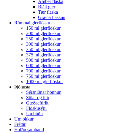
Amber flaska
Blátt gler
Tær flaska
Græna flaskan
Rúmmál glerflösku
150 ml glerflöskur
200 ml glerflöskur
250 ml glerflöskur
300 ml glerflöskur
350 ml glerflöskur
375 ml glerflöskur
500 ml glerflöskur
600 ml glerflöskur
700 ml glerflöskur
750 ml glerflöskur
1000 ml glerflöskur
Þjónusta
Sérsniðnar hönnun
Stílar og litir
Gæðaeftirlit
Flöskusýni
Umbúðir
Um okkur
Fréttir
Hafðu samband