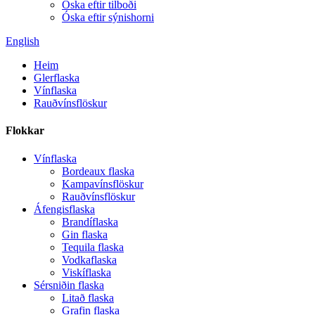
Óska eftir tilboði
Óska eftir sýnishorni
English
Heim
Glerflaska
Vínflaska
Rauðvínsflöskur
Flokkar
Vínflaska
Bordeaux flaska
Kampavínsflöskur
Rauðvínsflöskur
Áfengisflaska
Brandíflaska
Gin flaska
Tequila flaska
Vodkaflaska
Viskíflaska
Sérsniðin flaska
Litað flaska
Grafin flaska