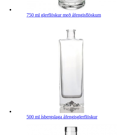
750 ml glerflöskur með áfengisflöskum
500 ml ísbergslaga áfengisglerflöskur