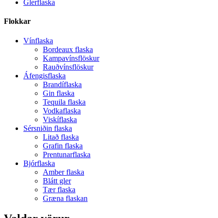
Glerflaska
Flokkar
Vínflaska
Bordeaux flaska
Kampavínsflöskur
Rauðvínsflöskur
Áfengisflaska
Brandíflaska
Gin flaska
Tequila flaska
Vodkaflaska
Viskíflaska
Sérsniðin flaska
Litað flaska
Grafin flaska
Prentunarflaska
Bjórflaska
Amber flaska
Blátt gler
Tær flaska
Græna flaskan