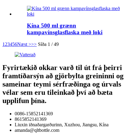
Kína 500 ml grænn
kampavínsglasflaska með loki
1
2
3
4
5
6
Næst >
>>
Síða 1 / 49
Fyrirtækið okkar varð til út frá þeirri
framtíðarsýn að gjörbylta greininni og
sameinar teymi sérfræðinga og úrvals
vélar sem eru tileinkað því að bæta
upplifun þína.
0086-15852141369
8615852141369
Liuxin iðnaðargarðurinn, Xuzhou, Jiangsu, Kína
amanda@qltbottle.com