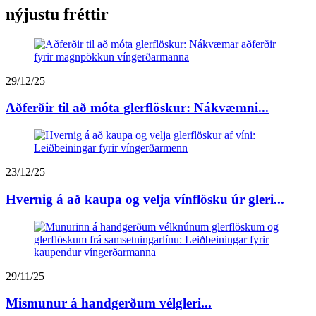
nýjustu fréttir
29/12/25
Aðferðir til að móta glerflöskur: Nákvæmni...
23/12/25
Hvernig á að kaupa og velja vínflösku úr gleri...
29/11/25
Mismunur á handgerðum vélgleri...