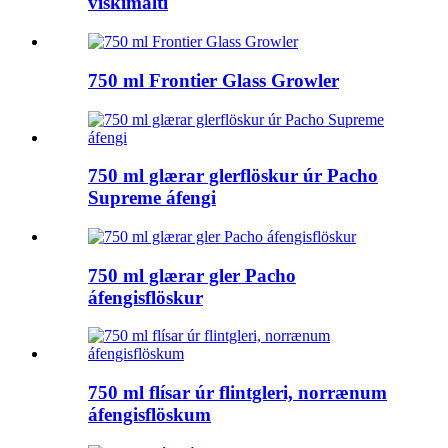
viskímalti
750 ml Frontier Glass Growler
750 ml glærar glerflöskur úr Pacho
Supreme áfengi
750 ml glærar gler Pacho
áfengisflöskur
750 ml flísar úr flintgleri, norrænum
áfengisflöskum