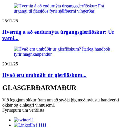
25/11/25
Hvernig á að endurnýta úrgangsglerflöskur: Úr
vatni...
20/11/25
Hvað eru umbúðir úr glerflöskum...
GLASGERÐARMAÐUR
Við leggjum okkur fram um að styðja þig með nýjustu handverki
okkar og einlægri vinnusemi.
Fyrirspurn um verðlista