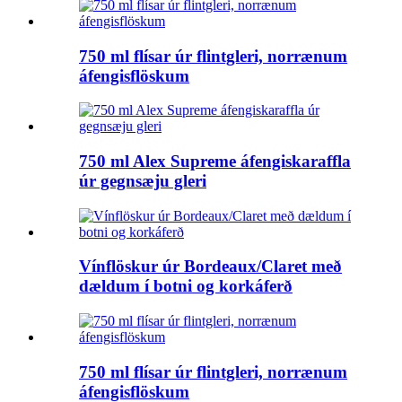
750 ml flísar úr flintgleri, norrænum
áfengisflöskum
750 ml Alex Supreme áfengiskaraffla
úr gegnsæju gleri
Vínflöskur úr Bordeaux/Claret með
dældum í botni og korkáferð
750 ml flísar úr flintgleri, norrænum
áfengisflöskum