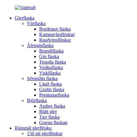
Glerflaska
Vínflaska
Bordeaux flaska
Kampavínsflöskur
Rauðvínsflöskur
Áfengisflaska
Brandíflaska
Gin flaska
Tequila flaska
Vodkaflaska
Viskíflaska
Sérsniðin flaska
Litað flaska
Grafin flaska
Prentunarflaska
Bjórflaska
Amber flaska
Blátt gler
Tær flaska
Græna flaskan
Rúmmál glerflösku
150 ml glerflöskur