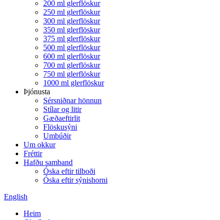
200 ml glerflöskur
250 ml glerflöskur
300 ml glerflöskur
350 ml glerflöskur
375 ml glerflöskur
500 ml glerflöskur
600 ml glerflöskur
700 ml glerflöskur
750 ml glerflöskur
1000 ml glerflöskur
Þjónusta
Sérsniðnar hönnun
Stílar og litir
Gæðaeftirlit
Flöskusýni
Umbúðir
Um okkur
Fréttir
Hafðu samband
Óska eftir tilboði
Óska eftir sýnishorni
English
Heim