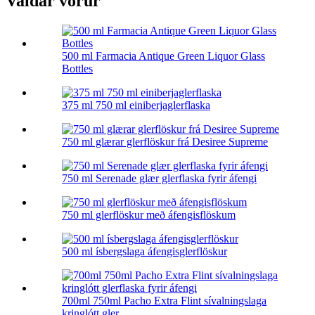
Valdar vörur
500 ml Farmacia Antique Green Liquor Glass
Bottles
375 ml 750 ml einiberjaglerflaska
750 ml glærar glerflöskur frá Desiree Supreme
750 ml Serenade glær glerflaska fyrir áfengi
750 ml glerflöskur með áfengisflöskum
500 ml ísbergslaga áfengisglerflöskur
700ml 750ml Pacho Extra Flint sívalningslaga
kringlótt gler...