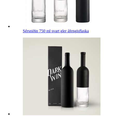
Sérsniðin 750 ml svart gler áfengisflaska