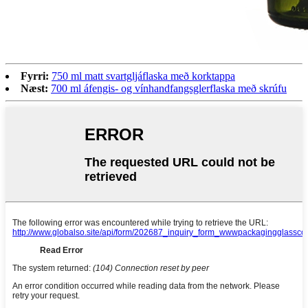
Fyrri:
750 ml matt svartgljáflaska með korktappa
Næst:
700 ml áfengis- og vínhandfangsglerflaska með skrúfu