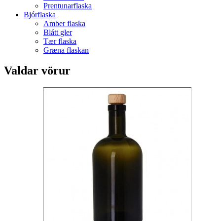
Prentunarflaska
Bjórflaska
Amber flaska
Blátt gler
Tær flaska
Græna flaskan
Valdar vörur