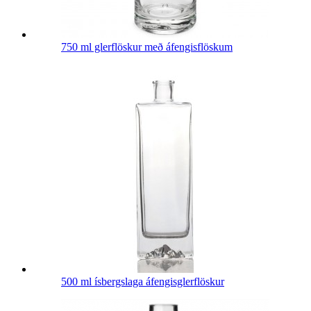
750 ml glerflöskur með áfengisflöskum
500 ml ísbergslaga áfengisglerflöskur