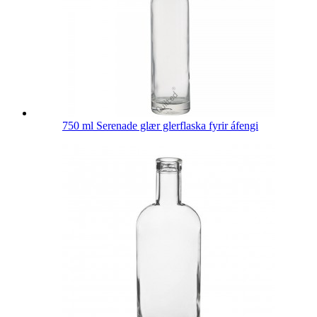
750 ml Serenade glær glerflaska fyrir áfengi