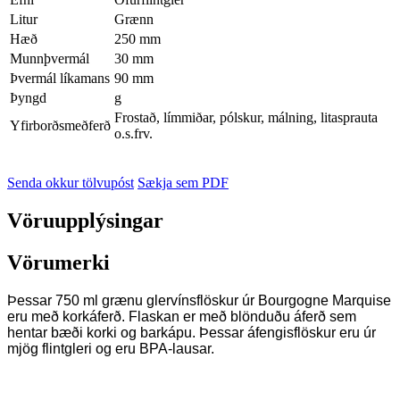
Litur
Grænn
Hæð
250 mm
Munnþvermál
30 mm
Þvermál líkamans
90 mm
Þyngd
g
Frostað, límmiðar, pólskur, málning, litasprauta
Yfirborðsmeðferð
o.s.frv.
Senda okkur tölvupóst
Sækja sem PDF
Vöruupplýsingar
Vörumerki
Þessar 750 ml grænu glervínsflöskur úr Bourgogne Marquise
eru með korkáferð. Flaskan er með blönduðu áferð sem
hentar bæði korki og barkápu. Þessar áfengisflöskur eru úr
mjög flintgleri og eru BPA-lausar.