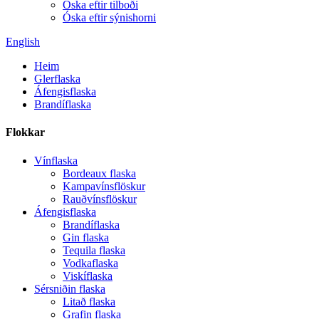
Óska eftir tilboði
Óska eftir sýnishorni
English
Heim
Glerflaska
Áfengisflaska
Brandíflaska
Flokkar
Vínflaska
Bordeaux flaska
Kampavínsflöskur
Rauðvínsflöskur
Áfengisflaska
Brandíflaska
Gin flaska
Tequila flaska
Vodkaflaska
Viskíflaska
Sérsniðin flaska
Litað flaska
Grafin flaska