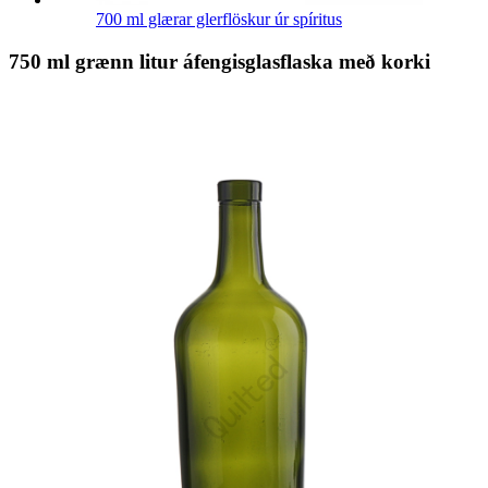
700 ml glærar glerflöskur úr spíritus
750 ml grænn litur áfengisglasflaska með korki