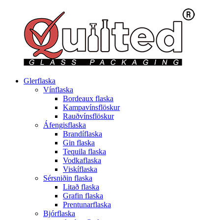
Glerflaska
Vínflaska
Bordeaux flaska
Kampavínsflöskur
Rauðvínsflöskur
Áfengisflaska
Brandíflaska
Gin flaska
Tequila flaska
Vodkaflaska
Viskíflaska
Sérsniðin flaska
Litað flaska
Grafin flaska
Prentunarflaska
Bjórflaska