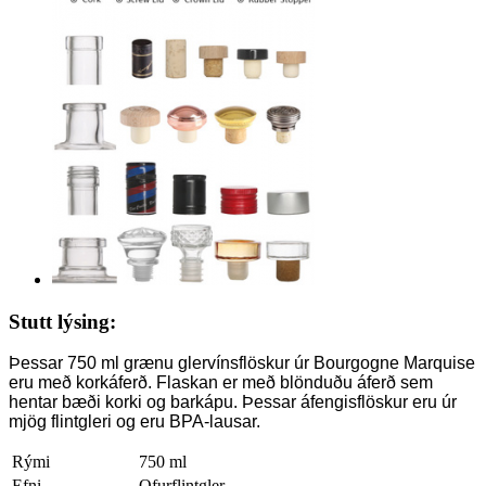
Stutt lýsing:
Þessar 750 ml grænu glervínsflöskur úr Bourgogne Marquise
eru með korkáferð. Flaskan er með blönduðu áferð sem
hentar bæði korki og barkápu. Þessar áfengisflöskur eru úr
mjög flintgleri og eru BPA-lausar.
Rými
750 ml
Efni
Ofurflintgler