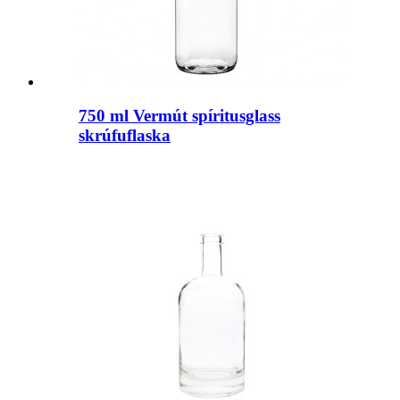
750 ml Vermút spíritusglass
skrúfuflaska