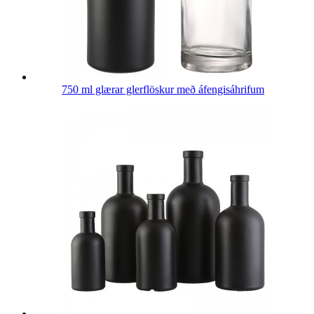
750 ml glærar glerflöskur með áfengisáhrifum