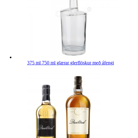
375 ml 750 ml glærar glerflöskur með áfengi