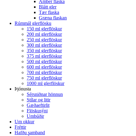
Amber flaska
Blátt gler
Tær flaska
Græna flaskan
Rúmmál glerflösku
150 ml glerflöskur
200 ml glerflöskur
250 ml glerflöskur
300 ml glerflöskur
350 ml glerflöskur
375 ml glerflöskur
500 ml glerflöskur
600 ml glerflöskur
700 ml glerflöskur
750 ml glerflöskur
1000 ml glerflöskur
Þjónusta
Sérsniðnar hönnun
Stílar og litir
Gæðaeftirlit
Flöskusýni
Umbúðir
Um okkur
Fréttir
Hafðu samband