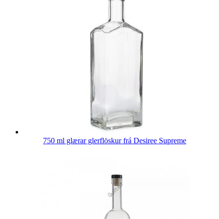
750 ml glærar glerflöskur frá Desiree Supreme