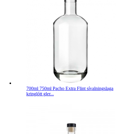
700ml 750ml Pacho Extra Flint sívalningslaga
kringlótt gler...