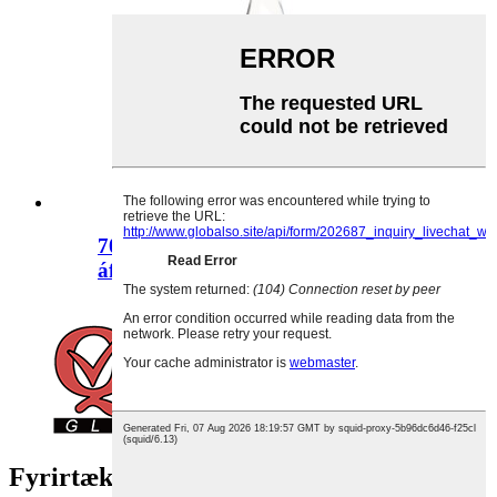
700 ml kringlótt, tært
áfengisglasflaska
Fyrirtækið okkar varð til út frá þeirri