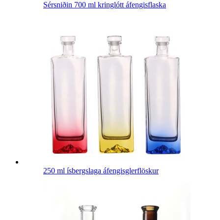
Sérsniðin 700 ml kringlótt áfengisflaska
250 ml ísbergslaga áfengisglerflöskur