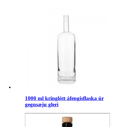
1000 ml kringlótt áfengisflaska úr
gegnsæju gleri