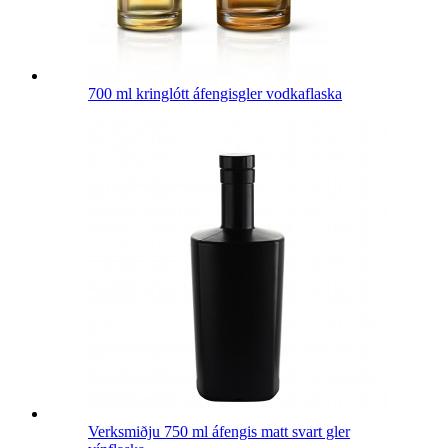
700 ml kringlótt áfengisgler vodkaflaska
Verksmiðju 750 ml áfengis matt svart gler